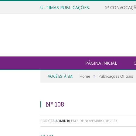
ÚLTIMAS PUBLICAÇÕES:
5ª CONVOCAÇÃ
PÁGINA INICIAL
O
»
VOCÊ ESTÁ EM:
Home
Publicações Oficiais
Nº 108
POR
CR2-ADMIN10
EM
8 DE NOVEMBRO DE 2023