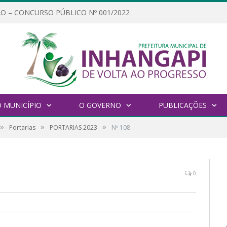
O – CONCURSO PÚBLICO Nº 001/2022
 MUNICÍPIO
O GOVERNO
PUBLICAÇÕES
»
»
»
Portarias
PORTARIAS 2023
Nº 108
0