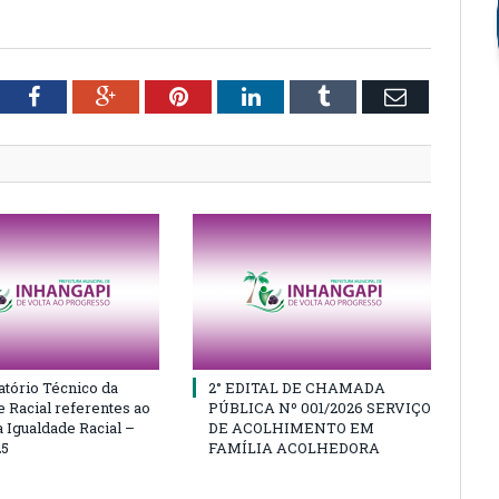
tter
Facebook
Google+
Pinterest
LinkedIn
Tumblr
Email
atório Técnico da
2° EDITAL DE CHAMADA
e Racial referentes ao
PÚBLICA Nº 001/2026 SERVIÇO
 Igualdade Racial –
DE ACOLHIMENTO EM
25
FAMÍLIA ACOLHEDORA