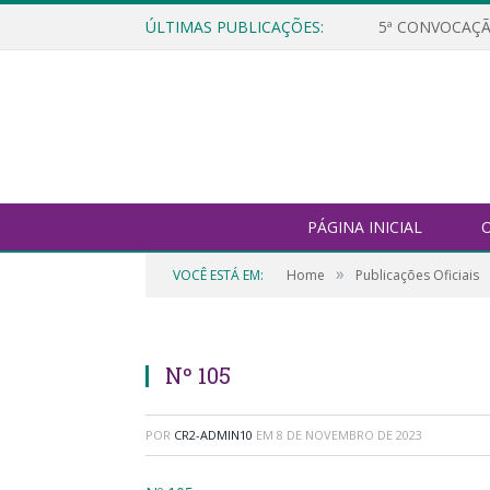
ÚLTIMAS PUBLICAÇÕES:
5ª CONVOCAÇÃ
PÁGINA INICIAL
O
»
VOCÊ ESTÁ EM:
Home
Publicações Oficiais
Nº 105
POR
CR2-ADMIN10
EM
8 DE NOVEMBRO DE 2023