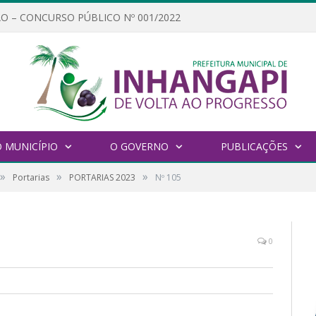
O – CONCURSO PÚBLICO Nº 001/2022
 MUNICÍPIO
O GOVERNO
PUBLICAÇÕES
»
»
»
Portarias
PORTARIAS 2023
Nº 105
0