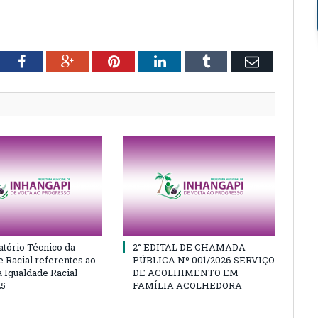
tter
Facebook
Google+
Pinterest
LinkedIn
Tumblr
Email
atório Técnico da
2° EDITAL DE CHAMADA
e Racial referentes ao
PÚBLICA Nº 001/2026 SERVIÇO
 Igualdade Racial –
DE ACOLHIMENTO EM
25
FAMÍLIA ACOLHEDORA