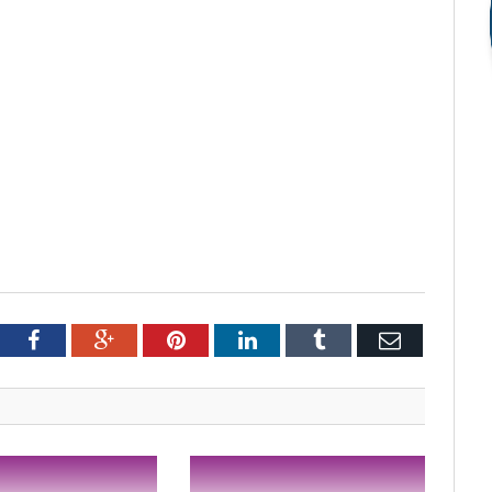
tter
Facebook
Google+
Pinterest
LinkedIn
Tumblr
Email