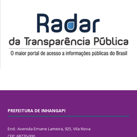
PREFEITURA DE INHANGAPI
End.: Avenida Ernane Lameira, 925, Vila Nova
CEP: 68770-000