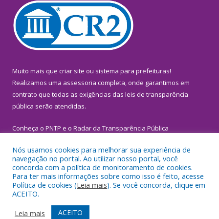
Muito mais que
criar site
ou
sistema para prefeituras
!
Realizamos uma
assessoria
completa, onde garantimos em
contrato que todas as exigências das
leis de transparência
pública
serão atendidas.
Conheça o
PNTP
e o
Radar da Transparência Pública
Nós usamos cookies para melhorar sua experiência de
navegação no portal. Ao utilizar nosso portal, você
concorda com a política de monitoramento de cookies.
Para ter mais informações sobre como isso é feito, acesse
Todos os direitos reservados a Prefeitura Municipal de
Política de cookies (
Leia mais
). Se você concorda, clique em
Inhangapi.
ACEITO.
Mapa do Site
Acessar Área Administrativa
ACEITO
Leia mais