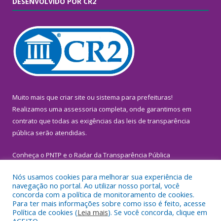
DESENVOLVIDO POR CR2
Muito mais que
criar site
ou
sistema para prefeituras
!
Realizamos uma
assessoria
completa, onde garantimos em
contrato que todas as exigências das
leis de transparência
pública
serão atendidas.
Conheça o
PNTP
e o
Radar da Transparência Pública
Nós usamos cookies para melhorar sua experiência de
navegação no portal. Ao utilizar nosso portal, você
concorda com a política de monitoramento de cookies.
Para ter mais informações sobre como isso é feito, acesse
Todos os direitos reservados a Prefeitura Municipal de
Política de cookies (
Leia mais
). Se você concorda, clique em
Inhangapi.