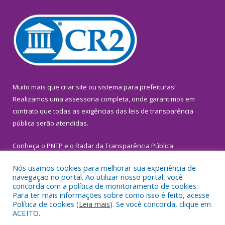
Muito mais que
criar site
ou
sistema para prefeituras
!
Realizamos uma
assessoria
completa, onde garantimos em
contrato que todas as exigências das
leis de transparência
pública
serão atendidas.
Conheça o
PNTP
e o
Radar da Transparência Pública
Nós usamos cookies para melhorar sua experiência de
navegação no portal. Ao utilizar nosso portal, você
concorda com a política de monitoramento de cookies.
Para ter mais informações sobre como isso é feito, acesse
Todos os direitos reservados a Prefeitura Municipal de
Política de cookies (
Leia mais
). Se você concorda, clique em
Inhangapi.
ACEITO.