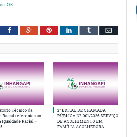
-ass OK
tter
Facebook
Google+
Pinterest
LinkedIn
Tumblr
Email
atório Técnico da
2° EDITAL DE CHAMADA
e Racial referentes ao
PÚBLICA Nº 001/2026 SERVIÇO
 Igualdade Racial –
DE ACOLHIMENTO EM
25
FAMÍLIA ACOLHEDORA