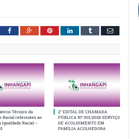
tter
Facebook
Google+
Pinterest
LinkedIn
Tumblr
Email
atório Técnico da
2° EDITAL DE CHAMADA
e Racial referentes ao
PÚBLICA Nº 001/2026 SERVIÇO
 Igualdade Racial –
DE ACOLHIMENTO EM
25
FAMÍLIA ACOLHEDORA