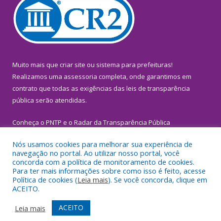
Muito mais que
criar site
ou
sistema para prefeituras
!
Realizamos uma
assessoria
completa, onde garantimos em
contrato que todas as exigências das
leis de transparência
pública
serão atendidas.
Conheça o
PNTP
e o
Radar da Transparência Pública
Nós usamos cookies para melhorar sua experiência de
navegação no portal. Ao utilizar nosso portal, você
concorda com a política de monitoramento de cookies.
Para ter mais informações sobre como isso é feito, acesse
Todos os direitos reservados a Prefeitura Municipal de
Política de cookies (
Leia mais
). Se você concorda, clique em
Inhangapi.
ACEITO.
Mapa do Site
Acessar Área Administrativa
ACEITO
Leia mais
Acessar Webmail