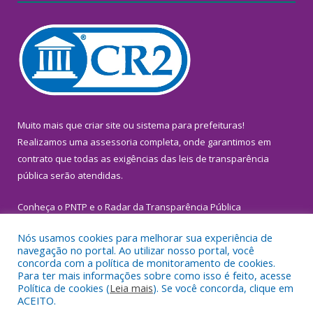
Muito mais que
criar site
ou
sistema para prefeituras
!
Realizamos uma
assessoria
completa, onde garantimos em
contrato que todas as exigências das
leis de transparência
pública
serão atendidas.
Conheça o
PNTP
e o
Radar da Transparência Pública
Nós usamos cookies para melhorar sua experiência de
navegação no portal. Ao utilizar nosso portal, você
concorda com a política de monitoramento de cookies.
Para ter mais informações sobre como isso é feito, acesse
Todos os direitos reservados a Prefeitura Municipal de
Política de cookies (
Leia mais
). Se você concorda, clique em
Inhangapi.
ACEITO.