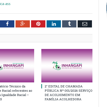
ica-ass
tter
Facebook
Google+
Pinterest
LinkedIn
Tumblr
Email
atório Técnico da
2° EDITAL DE CHAMADA
e Racial referentes ao
PÚBLICA Nº 001/2026 SERVIÇO
 Igualdade Racial –
DE ACOLHIMENTO EM
25
FAMÍLIA ACOLHEDORA