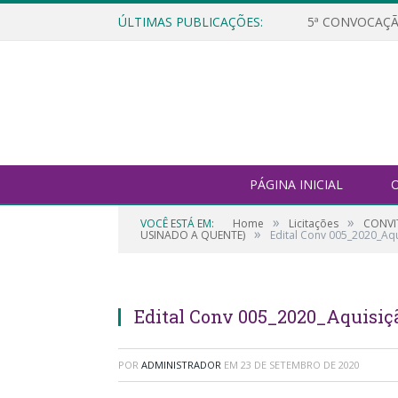
ÚLTIMAS PUBLICAÇÕES:
5ª CONVOCAÇÃ
PÁGINA INICIAL
O
»
»
VOCÊ ESTÁ EM:
Home
Licitações
CONVI
»
USINADO A QUENTE)
Edital Conv 005_2020_Aqu
Edital Conv 005_2020_Aquisiçã
POR
ADMINISTRADOR
EM
23 DE SETEMBRO DE 2020