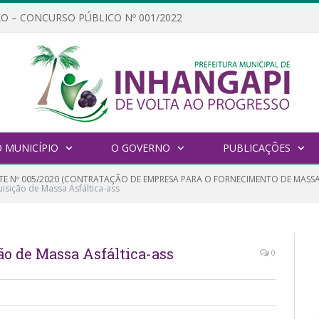
O – CONCURSO PÚBLICO Nº 001/2022
 MUNICÍPIO
O GOVERNO
PUBLICAÇÕES
TE Nº 005/2020 (CONTRATAÇÃO DE EMPRESA PARA O FORNECIMENTO DE MAS
isição de Massa Asfáltica-ass
o de Massa Asfáltica-ass
0