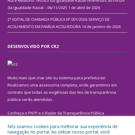
Ata e Relatório Técnico da Igualdade Racial referentes ao Fórum
da Igualdade Racial – 06/11/2025
1 de abril de 2026
2° EDITAL DE CHAMADA PÚBLICA Nº 001/2026 SERVIÇO DE
ACOLHIMENTO EM FAMÍLIA ACOLHEDORA
14 de janeiro de 2026
DESENVOLVIDO POR CR2
Muito mais que
criar site
ou
sistema para prefeituras
!
Realizamos uma
assessoria
completa, onde garantimos em
contrato que todas as exigências das
leis de transparência
pública
serão atendidas.
Conheça o
PNTP
e o
Radar da Transparência Pública
Nós usamos cookies para melhorar sua experiência de
navegação no portal. Ao utilizar nosso portal, você