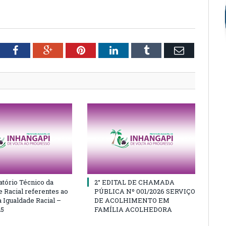
tter
Facebook
Google+
Pinterest
LinkedIn
Tumblr
Email
atório Técnico da
2° EDITAL DE CHAMADA
e Racial referentes ao
PÚBLICA Nº 001/2026 SERVIÇO
 Igualdade Racial –
DE ACOLHIMENTO EM
25
FAMÍLIA ACOLHEDORA