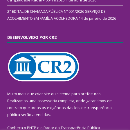
da Igualdade Racial – 06/11/2025
1 de abril de 2026
2° EDITAL DE CHAMADA PÚBLICA Nº 001/2026 SERVIÇO DE
ACOLHIMENTO EM FAMÍLIA ACOLHEDORA
14 de janeiro de 2026
DESENVOLVIDO POR CR2
Muito mais que
criar site
ou
sistema para prefeituras
!
Realizamos uma
assessoria
completa, onde garantimos em
contrato que todas as exigências das
leis de transparência
pública
serão atendidas.
Conheça o
PNTP
e o
Radar da Transparência Pública