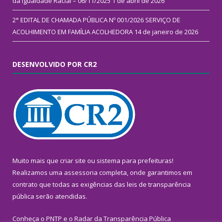
da Igualdade Racial – 06/11/2025
1 de abril de 2026
2° EDITAL DE CHAMADA PÚBLICA Nº 001/2026 SERVIÇO DE
ACOLHIMENTO EM FAMÍLIA ACOLHEDORA
14 de janeiro de 2026
DESENVOLVIDO POR CR2
Muito mais que
criar site
ou
sistema para prefeituras
!
Realizamos uma
assessoria
completa, onde garantimos em
contrato que todas as exigências das
leis de transparência
pública
serão atendidas.
Conheça o
PNTP
e o
Radar da Transparência Pública