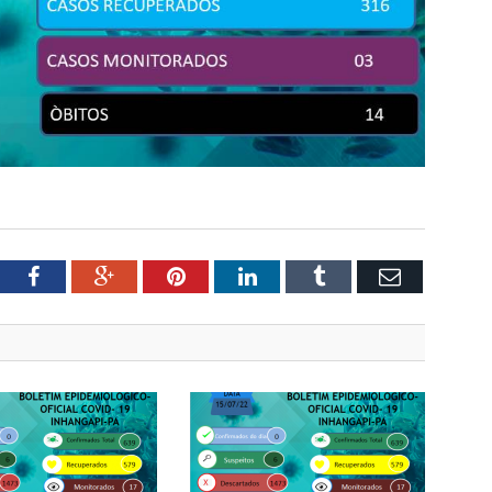
tter
Facebook
Google+
Pinterest
LinkedIn
Tumblr
Email