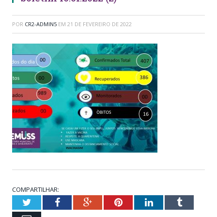
POR
CR2-ADMIN5
EM
21 DE FEVEREIRO DE 2022
COMPARTILHAR:
Twitter
Facebook
Google+
Pinterest
LinkedIn
Tumblr