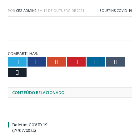
POR
CR2-ADMIN2
EM
14 DE OUTUBRO DE 2021
BOLETINS COVID-19
COMPARTILHAR:
Twitter
Facebook
Google+
Pinterest
LinkedIn
Tumblr
Email
CONTEÚDO RELACIONADO
Boletim COVID-19
(17/07/2022)