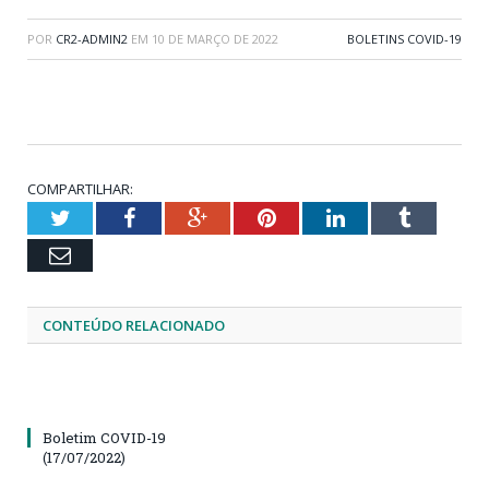
POR
CR2-ADMIN2
EM
10 DE MARÇO DE 2022
BOLETINS COVID-19
COMPARTILHAR:
Twitter
Facebook
Google+
Pinterest
LinkedIn
Tumblr
Email
CONTEÚDO RELACIONADO
Boletim COVID-19
(17/07/2022)