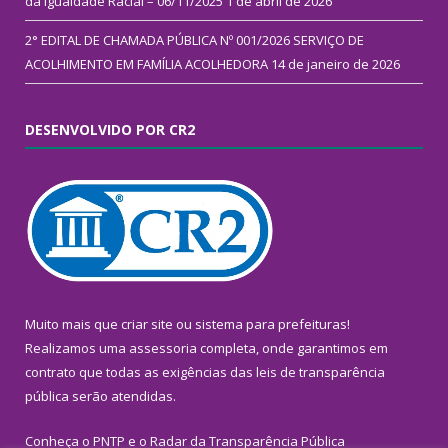
da Igualdade Racial – 06/11/2025
1 de abril de 2026
2° EDITAL DE CHAMADA PÚBLICA Nº 001/2026 SERVIÇO DE
ACOLHIMENTO EM FAMÍLIA ACOLHEDORA
14 de janeiro de 2026
DESENVOLVIDO POR CR2
Muito mais que
criar site
ou
sistema para prefeituras
!
Realizamos uma
assessoria
completa, onde garantimos em
contrato que todas as exigências das
leis de transparência
pública
serão atendidas.
Conheça o
PNTP
e o
Radar da Transparência Pública