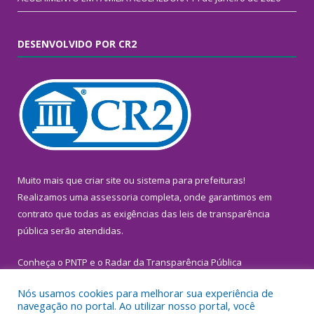
DESENVOLVIDO POR CR2
Muito mais que
criar site
ou
sistema para prefeituras
!
Realizamos uma
assessoria
completa, onde garantimos em
contrato que todas as exigências das
leis de transparência
pública
serão atendidas.
Conheça o
PNTP
e o
Radar da Transparência Pública
Nós usamos cookies para melhorar sua experiência de
navegação no portal. Ao utilizar nosso portal, você