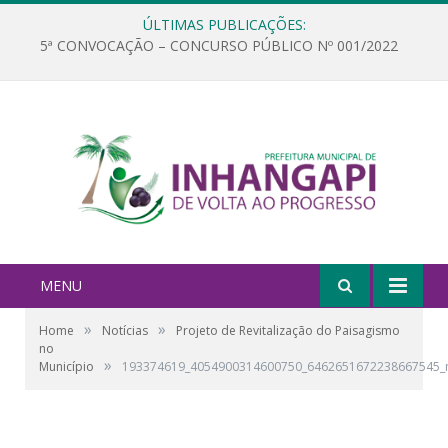
ÚLTIMAS PUBLICAÇÕES:
5ª CONVOCAÇÃO – CONCURSO PÚBLICO Nº 001/2022
MENU
»
»
Home
Notícias
Projeto de Revitalização do Paisagismo
no
»
Município
193374619_4054900314600750_6462651672238667545_