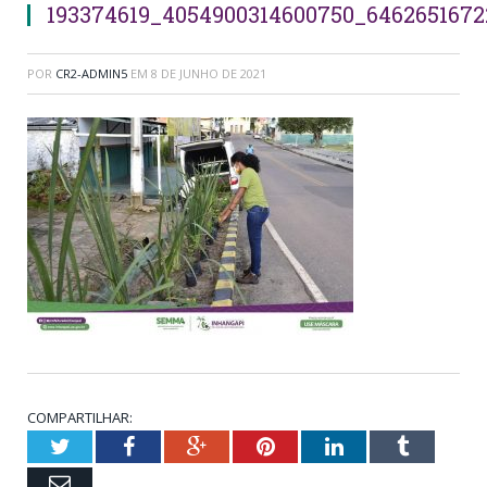
193374619_4054900314600750_646265167
POR
CR2-ADMIN5
EM
8 DE JUNHO DE 2021
COMPARTILHAR:
Twitter
Facebook
Google+
Pinterest
LinkedIn
Tumblr
Email