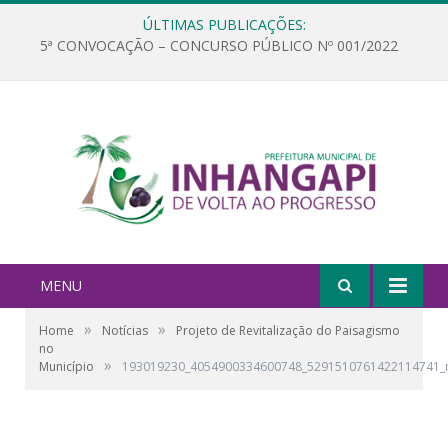
ÚLTIMAS PUBLICAÇÕES:
5ª CONVOCAÇÃO – CONCURSO PÚBLICO Nº 001/2022
MENU
»
»
Home
Notícias
Projeto de Revitalização do Paisagismo
no
»
Município
193019230_4054900334600748_5291510761422114741_