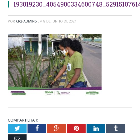
193019230_4054900334600748_5291510761
POR
CR2-ADMIN5
EM
8 DE JUNHO DE 2021
COMPARTILHAR:
Twitter
Facebook
Google+
Pinterest
LinkedIn
Tumblr
Email