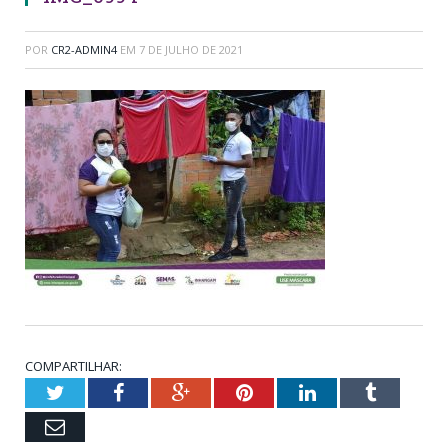
POR
CR2-ADMIN4
EM
7 DE JULHO DE 2021
COMPARTILHAR:
Twitter
Facebook
Google+
Pinterest
LinkedIn
Tumblr
Email