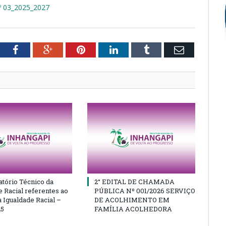
 03_2025_2027
tter
Facebook
Google+
Pinterest
LinkedIn
Tumblr
Email
atório Técnico da
2° EDITAL DE CHAMADA
e Racial referentes ao
PÚBLICA Nº 001/2026 SERVIÇO
 Igualdade Racial –
DE ACOLHIMENTO EM
25
FAMÍLIA ACOLHEDORA