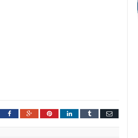
tter
Facebook
Google+
Pinterest
LinkedIn
Tumblr
Email