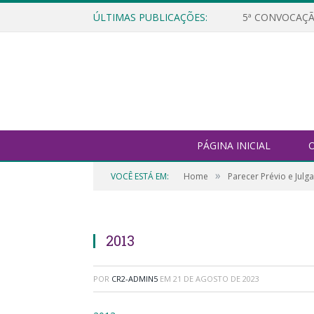
ÚLTIMAS PUBLICAÇÕES:
5ª CONVOCAÇÃ
PÁGINA INICIAL
O
»
VOCÊ ESTÁ EM:
Home
Parecer Prévio e Jul
2013
POR
CR2-ADMIN5
EM
21 DE AGOSTO DE 2023