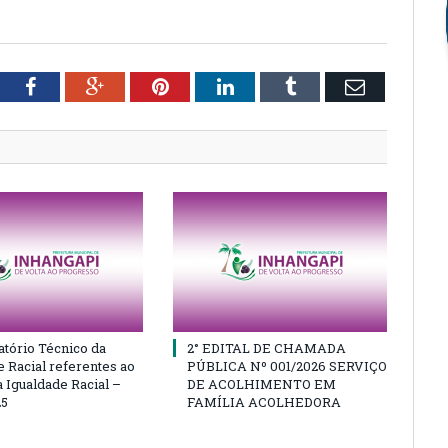
tter
Facebook
Google+
Pinterest
LinkedIn
Tumblr
Email
atório Técnico da
2° EDITAL DE CHAMADA
e Racial referentes ao
PÚBLICA Nº 001/2026 SERVIÇO
 Igualdade Racial –
DE ACOLHIMENTO EM
25
FAMÍLIA ACOLHEDORA