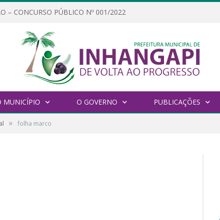
O – CONCURSO PÚBLICO Nº 001/2022
 MUNICÍPIO
O GOVERNO
PUBLICAÇÕES
»
al
folha marco