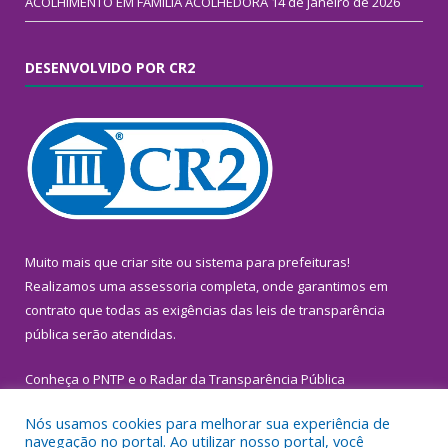
ACOLHIMENTO EM FAMÍLIA ACOLHEDORA
14 de janeiro de 2026
DESENVOLVIDO POR CR2
Muito mais que
criar site
ou
sistema para prefeituras
!
Realizamos uma
assessoria
completa, onde garantimos em
contrato que todas as exigências das
leis de transparência
pública
serão atendidas.
Conheça o
PNTP
e o
Radar da Transparência Pública
Nós usamos cookies para melhorar sua experiência de
navegação no portal. Ao utilizar nosso portal, você