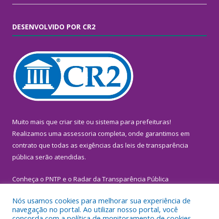
DESENVOLVIDO POR CR2
Muito mais que
criar site
ou
sistema para prefeituras
!
Realizamos uma
assessoria
completa, onde garantimos em
contrato que todas as exigências das
leis de transparência
pública
serão atendidas.
Conheça o
PNTP
e o
Radar da Transparência Pública
Nós usamos cookies para melhorar sua experiência de
navegação no portal. Ao utilizar nosso portal, você
concorda com a política de monitoramento de cookies.