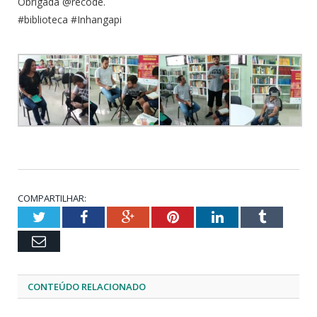
Obrigada @recode.
#biblioteca #Inhangapi
COMPARTILHAR:
Twitter
Facebook
Google+
Pinterest
LinkedIn
Tumblr
Email
CONTEÚDO RELACIONADO