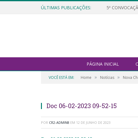
ÚLTIMAS PUBLICAÇÕES:
5ª CONVOCAÇÃ
PÁGINA INICIAL
O
»
»
VOCÊ ESTÁ EM:
Home
Notícias
Nova Cha
Doc 06-02-2023 09-52-15
POR
CR2-ADMIN8
EM
12 DE JUNHO DE 2023