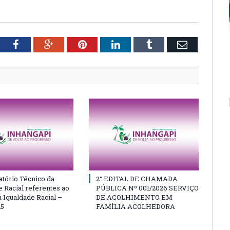
tter
Facebook
Google+
Pinterest
LinkedIn
Tumblr
Email
atório Técnico da
2° EDITAL DE CHAMADA
e Racial referentes ao
PÚBLICA Nº 001/2026 SERVIÇO
 Igualdade Racial –
DE ACOLHIMENTO EM
25
FAMÍLIA ACOLHEDORA