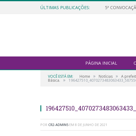
ÚLTIMAS PUBLICAÇÕES:
5ª CONVOCAÇÃ
PÁGINA INICIAL
O
»
»
VOCÊ ESTÁ EM:
Home
Notícias
A prefei
»
Básica.
196427510_4070273483063433_58755
196427510_4070273483063433_
POR
CR2-ADMIN5
EM
8 DE JUNHO DE 2021