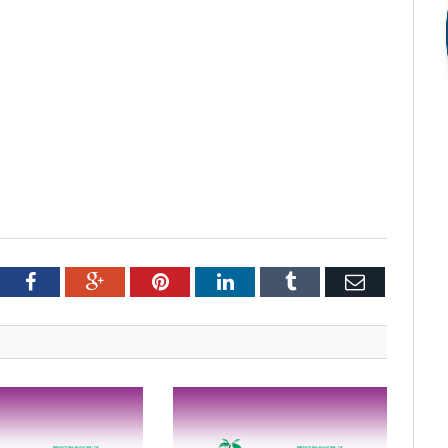
tter
Facebook
Google+
Pinterest
LinkedIn
Tumblr
Email