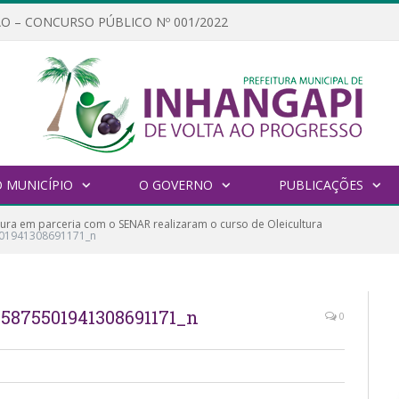
O – CONCURSO PÚBLICO Nº 001/2022
 MUNICÍPIO
O GOVERNO
PUBLICAÇÕES
tura em parceria com o SENAR realizaram o curso de Oleicultura
01941308691171_n
5875501941308691171_n
0