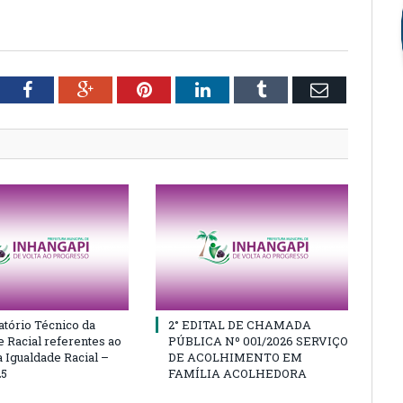
tter
Facebook
Google+
Pinterest
LinkedIn
Tumblr
Email
atório Técnico da
2° EDITAL DE CHAMADA
e Racial referentes ao
PÚBLICA Nº 001/2026 SERVIÇO
 Igualdade Racial –
DE ACOLHIMENTO EM
25
FAMÍLIA ACOLHEDORA