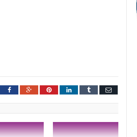
tter
Facebook
Google+
Pinterest
LinkedIn
Tumblr
Email