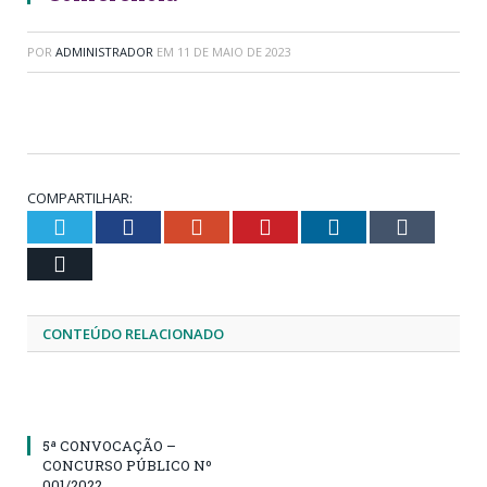
POR
ADMINISTRADOR
EM
11 DE MAIO DE 2023
COMPARTILHAR:
Twitter
Facebook
Google+
Pinterest
LinkedIn
Tumblr
Email
CONTEÚDO RELACIONADO
5ª CONVOCAÇÃO –
CONCURSO PÚBLICO Nº
001/2022