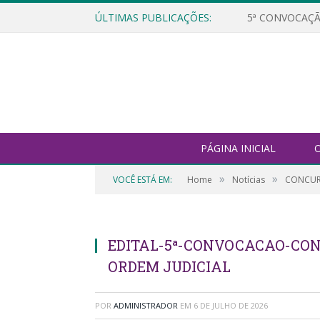
ÚLTIMAS PUBLICAÇÕES:
5ª CONVOCAÇÃ
PÁGINA INICIAL
O
»
»
VOCÊ ESTÁ EM:
Home
Notícias
CONCURS
EDITAL-5ª-CONVOCACAO-CONC
ORDEM JUDICIAL
POR
ADMINISTRADOR
EM
6 DE JULHO DE 2026