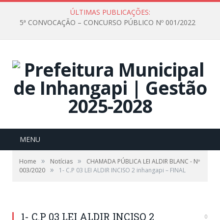
ÚLTIMAS PUBLICAÇÕES:
5ª CONVOCAÇÃO – CONCURSO PÚBLICO Nº 001/2022
MENU
»
»
Home
Notícias
CHAMADA PÚBLICA LEI ALDIR BLANC - Nº
»
003/2020
1- C.P 03 LEI ALDIR INCISO 2 inhangapi – FINAL
1- C.P 03 LEI ALDIR INCISO 2
0