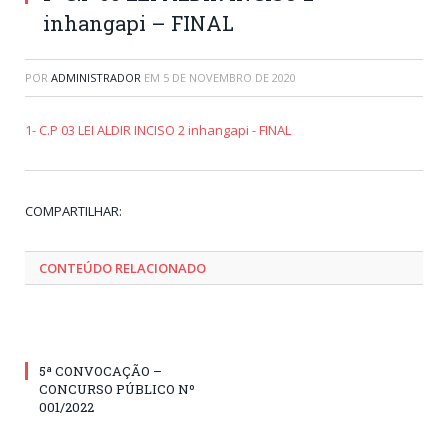
inhangapi – FINAL
POR
ADMINISTRADOR
EM
5 DE NOVEMBRO DE 2020
1- C.P 03 LEI ALDIR INCISO 2 inhangapi - FINAL
Tw
Fa
Go
Pi
Li
Tu
Em
COMPARTILHAR:
CONTEÚDO RELACIONADO
5ª CONVOCAÇÃO –
CONCURSO PÚBLICO Nº
001/2022