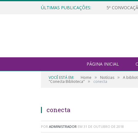
ÚLTIMAS PUBLICAÇÕES:
5ª CONVOCAÇÃ
PÁGINA INICIAL
O
»
»
VOCÊ ESTÁ EM:
Home
Notícias
A biblio
»
"Conecta Biblioteca"
conecta
conecta
POR
ADMINISTRADOR
EM
31 DE OUTUBRO DE 2018