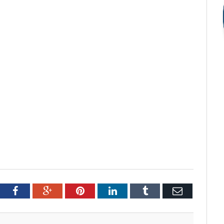
tter
Facebook
Google+
Pinterest
LinkedIn
Tumblr
Email