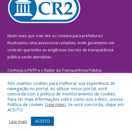
Muito mais que
criar site
ou
sistema para prefeituras
!
Realizamos uma
assessoria
completa, onde garantimos em
contrato que todas as exigências das
leis de transparência
pública
serão atendidas.
Conheça o
PNTP
e o
Radar da Transparência Pública
Nós usamos cookies para melhorar sua experiência de
navegação no portal. Ao utilizar nosso portal, você
concorda com a política de monitoramento de cookies.
Para ter mais informações sobre como isso é feito, acesse
Todos os direitos reservados a Prefeitura Municipal de
Política de cookies (
Leia mais
). Se você concorda, clique em
Inhangapi.
ACEITO.
Mapa do Site
Acessar Área Administrativa
ACEITO
Leia mais
Acessar Webmail