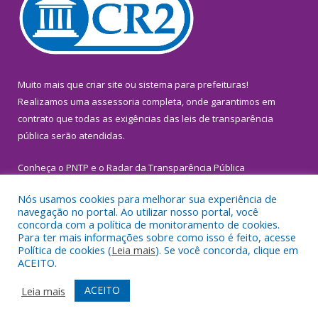
Muito mais que
criar site
ou
sistema para prefeituras
!
Realizamos uma
assessoria
completa, onde garantimos em
contrato que todas as exigências das
leis de transparência
pública
serão atendidas.
Conheça o
PNTP
e o
Radar da Transparência Pública
Nós usamos cookies para melhorar sua experiência de
navegação no portal. Ao utilizar nosso portal, você
concorda com a política de monitoramento de cookies.
Para ter mais informações sobre como isso é feito, acesse
Todos os direitos reservados a Prefeitura Municipal de
Política de cookies (
Leia mais
). Se você concorda, clique em
Inhangapi.
ACEITO.
Mapa do Site
Acessar Área Administrativa
ACEITO
Leia mais
Acessar Webmail