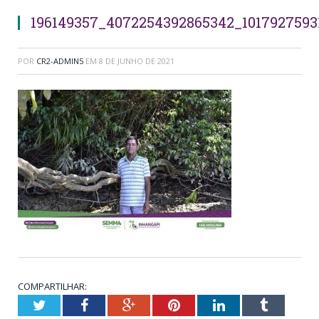
196149357_4072254392865342_1017927593
POR
CR2-ADMIN5
EM
8 DE JUNHO DE 2021
COMPARTILHAR:
Twitter
Facebook
Google+
Pinterest
LinkedIn
Tumblr