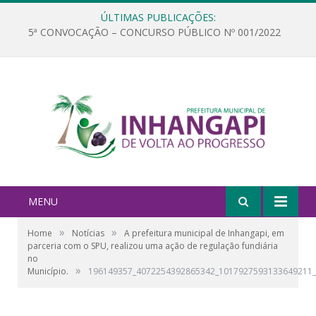
ÚLTIMAS PUBLICAÇÕES:
5ª CONVOCAÇÃO – CONCURSO PÚBLICO Nº 001/2022
MENU
»
»
Home
Notícias
A prefeitura municipal de Inhangapi, em
parceria com o SPU, realizou uma ação de regulação fundiária
no
»
Município.
196149357_4072254392865342_1017927593133649211