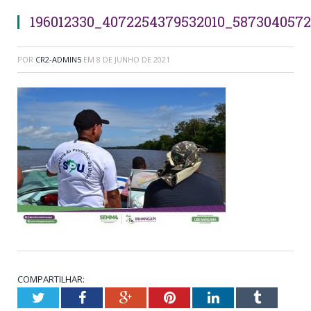
196012330_4072254379532010_587304057
POR
CR2-ADMIN5
EM
8 DE JUNHO DE 2021
COMPARTILHAR:
Twitter
Facebook
Google+
Pinterest
LinkedIn
Tumblr