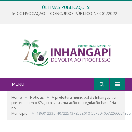
ÚLTIMAS PUBLICAÇÕES:
5ª CONVOCAÇÃO – CONCURSO PÚBLICO Nº 001/2022
MENU
»
»
Home
Notícias
A prefeitura municipal de Inhangapi, em
parceria com o SPU, realizou uma ação de regulação fundiária
no
»
Município.
196012330_4072254379532010_5873040572266667908