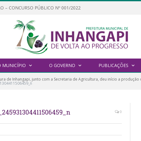
O – CONCURSO PÚBLICO Nº 001/2022
 MUNICÍPIO
O GOVERNO
PUBLICAÇÕES
tura de Inhangapi, junto com a Secretaria de Agricultura, deu início a produção
1304411506459_n
_245931304411506459_n
0