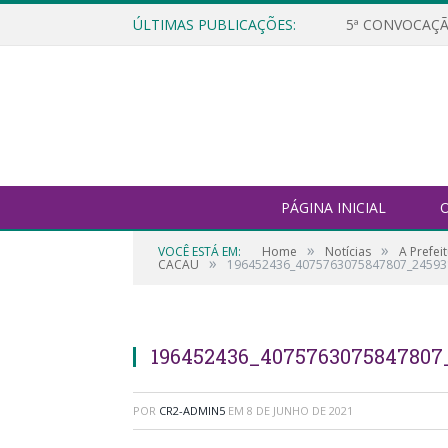
ÚLTIMAS PUBLICAÇÕES:
5ª CONVOCAÇÃ
PÁGINA INICIAL
O
»
»
VOCÊ ESTÁ EM:
Home
Notícias
A Prefei
»
CACAU
196452436_4075763075847807_24593
196452436_4075763075847807
POR
CR2-ADMIN5
EM
8 DE JUNHO DE 2021