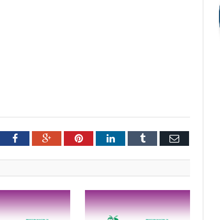
tter
Facebook
Google+
Pinterest
LinkedIn
Tumblr
Email