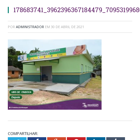
178683741_3962396367184479_7095319968
POR
ADMINISTRADOR
EM
30 DE ABRIL DE 2021
COMPARTILHAR: