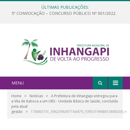
ÚLTIMAS PUBLICAÇÕES:
5ª CONVOCAÇÃO – CONCURSO PÚBLICO Nº 001/2022
MENU
»
»
Home
Notícias
A Prefeitura de Inhangapi entregou para
a Vila de Itaboca a um UBS - Unidade Básica de Saúde, concluída
pela atual
»
gestão
178683741_3962396367184479_7095319968610668300_n