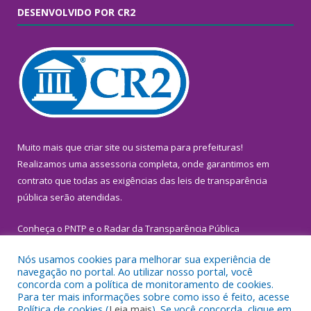
DESENVOLVIDO POR CR2
Muito mais que
criar site
ou
sistema para prefeituras
!
Realizamos uma
assessoria
completa, onde garantimos em
contrato que todas as exigências das
leis de transparência
pública
serão atendidas.
Conheça o
PNTP
e o
Radar da Transparência Pública
Nós usamos cookies para melhorar sua experiência de
navegação no portal. Ao utilizar nosso portal, você
concorda com a política de monitoramento de cookies.
Para ter mais informações sobre como isso é feito, acesse
Todos os direitos reservados a Prefeitura Municipal de
Política de cookies (
Leia mais
). Se você concorda, clique em