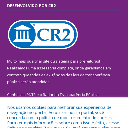
DESENVOLVIDO POR CR2
Muito mais que
criar site
ou
sistema para prefeituras
!
Realizamos uma
assessoria
completa, onde garantimos em
contrato que todas as exigências das
leis de transparência
pública
serão atendidas.
Conheça o
PNTP
e o
Radar da Transparência Pública
Nós usamos cookies para melhorar sua experiência de
navegação no portal. Ao utilizar nosso portal, você
concorda com a política de monitoramento de cookies.
Para ter mais informações sobre como isso é feito, acesse
Todos os direitos reservados a Prefeitura Municipal de
Política de cookies (
Leia mais
). Se você concorda, clique em