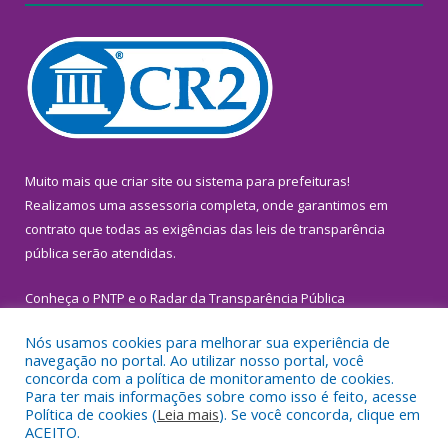
Muito mais que
criar site
ou
sistema para prefeituras
!
Realizamos uma
assessoria
completa, onde garantimos em
contrato que todas as exigências das
leis de transparência
pública
serão atendidas.
Conheça o
PNTP
e o
Radar da Transparência Pública
Nós usamos cookies para melhorar sua experiência de
navegação no portal. Ao utilizar nosso portal, você
concorda com a política de monitoramento de cookies.
Para ter mais informações sobre como isso é feito, acesse
Todos os direitos reservados a Prefeitura Municipal de
Política de cookies (
Leia mais
). Se você concorda, clique em
Inhangapi.
ACEITO.