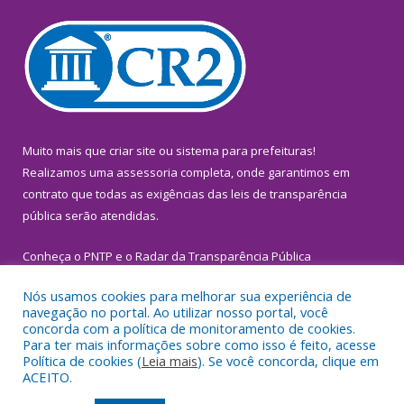
Muito mais que
criar site
ou
sistema para prefeituras
!
Realizamos uma
assessoria
completa, onde garantimos em
contrato que todas as exigências das
leis de transparência
pública
serão atendidas.
Conheça o
PNTP
e o
Radar da Transparência Pública
Nós usamos cookies para melhorar sua experiência de
navegação no portal. Ao utilizar nosso portal, você
concorda com a política de monitoramento de cookies.
Para ter mais informações sobre como isso é feito, acesse
Todos os direitos reservados a Prefeitura Municipal de
Política de cookies (
Leia mais
). Se você concorda, clique em
Inhangapi.
ACEITO.