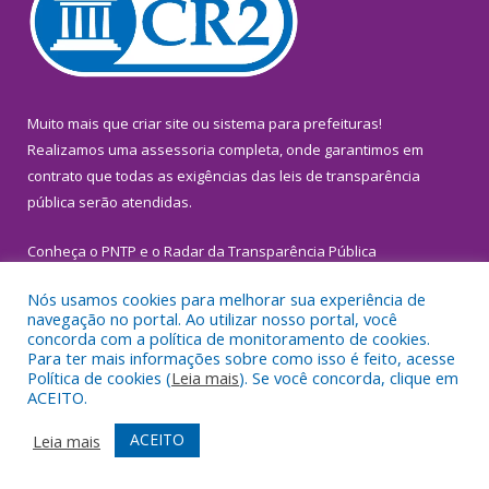
Muito mais que
criar site
ou
sistema para prefeituras
!
Realizamos uma
assessoria
completa, onde garantimos em
contrato que todas as exigências das
leis de transparência
pública
serão atendidas.
Conheça o
PNTP
e o
Radar da Transparência Pública
Nós usamos cookies para melhorar sua experiência de
navegação no portal. Ao utilizar nosso portal, você
concorda com a política de monitoramento de cookies.
Para ter mais informações sobre como isso é feito, acesse
Todos os direitos reservados a Prefeitura Municipal de
Política de cookies (
Leia mais
). Se você concorda, clique em
Inhangapi.
ACEITO.
Mapa do Site
Acessar Área Administrativa
ACEITO
Leia mais
Acessar Webmail